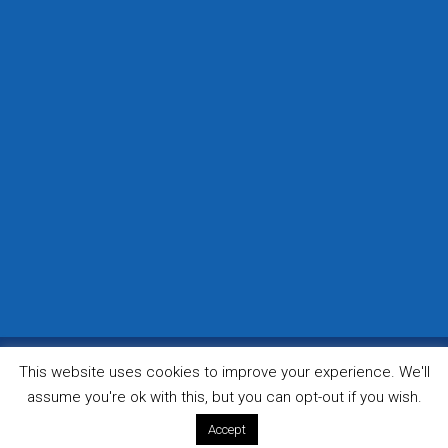
This website uses cookies to improve your experience. We'll
© 2022 Truckmaint OÜ
assume you're ok with this, but you can opt-out if you wish.
Accept
Kodulehe hooldus