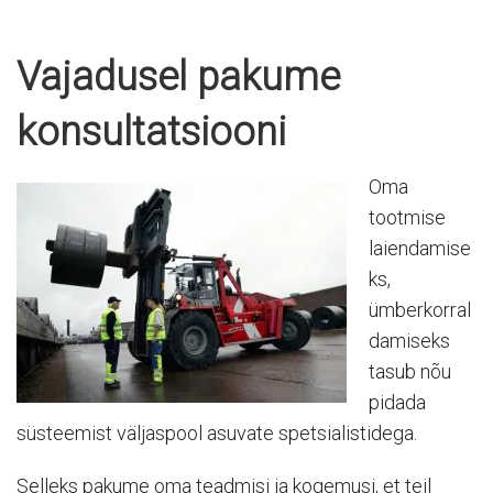
Vajadusel pakume
konsultatsiooni
Oma
tootmise
laiendamise
ks,
ümberkorral
damiseks
tasub nõu
pidada
süsteemist väljaspool asuvate spetsialistidega.
Selleks pakume oma teadmisi ja kogemusi, et teil